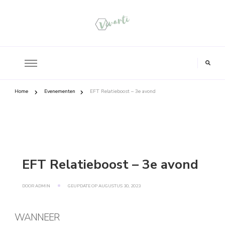
Home
Evenementen
EFT Relatieboost – 3e avond
EFT Relatieboost – 3e avond
DOOR
ADMIN
GEUPDATE OP
AUGUSTUS 30, 2023
WANNEER