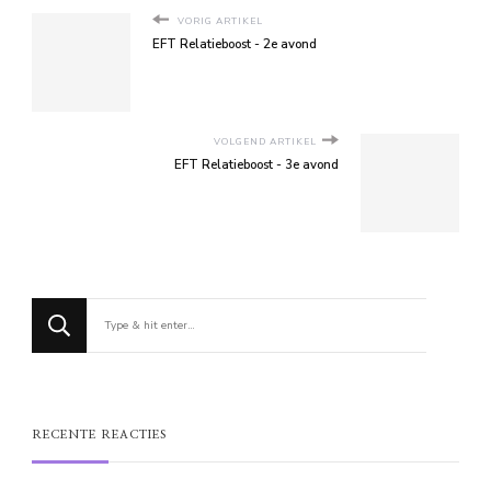
VORIG ARTIKEL
EFT Relatieboost - 2e avond
VOLGEND ARTIKEL
EFT Relatieboost - 3e avond
Op
zoek
naar
iets?
RECENTE REACTIES