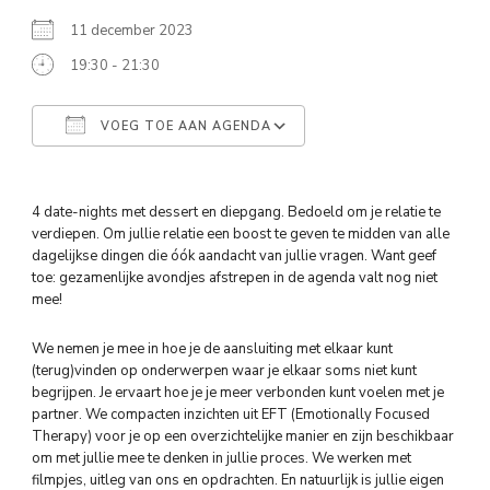
11 december 2023
19:30 - 21:30
VOEG TOE AAN AGENDA
Download ICS
Google Calendar
4 date-nights met dessert en diepgang. Bedoeld om je relatie te
verdiepen. Om jullie relatie een boost te geven te midden van alle
dagelijkse dingen die óók aandacht van jullie vragen. Want geef
toe: gezamenlijke avondjes afstrepen in de agenda valt nog niet
mee!
We nemen je mee in hoe je de aansluiting met elkaar kunt
(terug)vinden op onderwerpen waar je elkaar soms niet kunt
begrijpen. Je ervaart hoe je je meer verbonden kunt voelen met je
partner. We compacten inzichten uit EFT (Emotionally Focused
Therapy) voor je op een overzichtelijke manier en zijn beschikbaar
om met jullie mee te denken in jullie proces. We werken met
filmpjes, uitleg van ons en opdrachten. En natuurlijk is jullie eigen