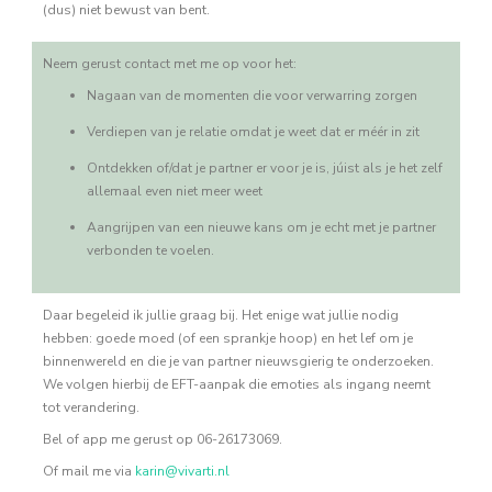
(dus) niet bewust van bent.
Neem gerust contact met me op voor het:
Nagaan van de momenten die voor verwarring zorgen
Verdiepen van je relatie omdat je weet dat er méér in zit
Ontdekken of/dat je partner er voor je is, júist als je het zelf
allemaal even niet meer weet
Aangrijpen van een nieuwe kans om je echt met je partner
verbonden te voelen.
Daar begeleid ik jullie graag bij. Het enige wat jullie nodig
hebben: goede moed (of een sprankje hoop) en het lef om je
binnenwereld en die je van partner nieuwsgierig te onderzoeken.
We volgen hierbij de EFT-aanpak die emoties als ingang neemt
tot verandering.
Bel of app me gerust op 06-26173069.
Of mail me via
karin@vivarti.nl